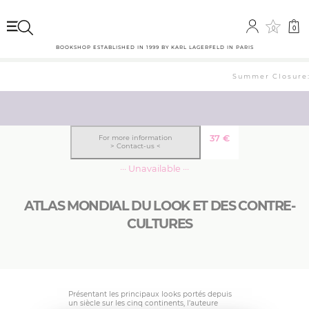
0
0
BOOKSHOP ESTABLISHED IN 1999 BY KARL LAGERFELD IN PARIS
Summer Closure: 
37
€
For more information
> Contact-us <
··· Unavailable ···
ATLAS MONDIAL DU LOOK ET DES CONTRE-
CULTURES
Présentant les principaux looks portés depuis
un siècle sur les cinq continents, l’auteure