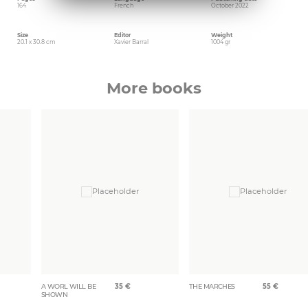
164
French
October 2022
Size
Editor
Weight
20.1 x 30.8 cm
Xavier Barral
1004 gr
More books
A WORL WILL BE
35
€
THE MARCHES
55
€
SHOWN