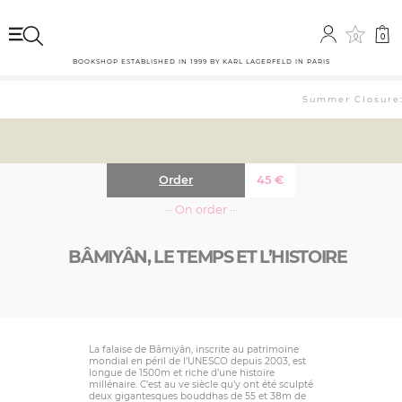
0
0
BOOKSHOP ESTABLISHED IN 1999 BY KARL LAGERFELD IN PARIS
Summer Closure: 
Order
45
€
··· On order ···
BÂMIYÂN, LE TEMPS ET L’HISTOIRE
La falaise de Bâmiyân, inscrite au patrimoine
mondial en péril de l’UNESCO depuis 2003, est
longue de 1500m et riche d’une histoire
millénaire. C’est au ve siècle qu’y ont été sculpté
deux gigantesques bouddhas de 55 et 38m de