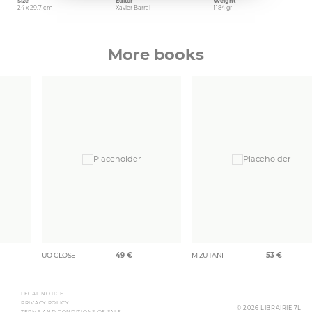
Size
Editor
Weight
24 x 29.7 cm
Xavier Barral
1184 gr
More books
UO CLOSE
49
€
MIZUTANI
53
€
LEGAL NOTICE
PRIVACY POLICY
© 2026 LIBRAIRIE 7L
TERMS AND CONDITIONS OF SALE