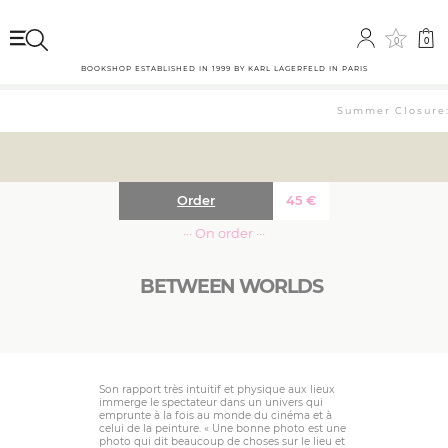
0
0
BOOKSHOP ESTABLISHED IN 1999 BY KARL LAGERFELD IN PARIS
Summer Closure: 
Order
45
€
··· On order ···
BETWEEN WORLDS
Son rapport très intuitif et physique aux lieux
immerge le spectateur dans un univers qui
emprunte à la fois au monde du cinéma et à
celui de la peinture. « Une bonne photo est une
photo qui dit beaucoup de choses sur le lieu et