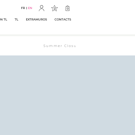
FR
EN
0
0
N 7L
7L
EXTRAMUROS
CONTACTS
Summer Closure: The bookstore will remain open