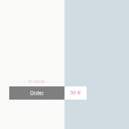
··· In stock ···
Order
30
€