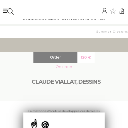
0
0
BOOKSHOP ESTABLISHED IN 1999 BY KARL LAGERFELD IN PARIS
Summer Closure: 
Order
120
€
··· On order ···
CLAUDE VIALLAT, DESSINS
La méthode d’écriture développée ces dernières
années, passe le plus souvent par de petits
carnets ordinaires où des mots, des phrases
sont rapidement notés, entremêlés de quelques
dessins, esquisses des lieux traversés en voyage