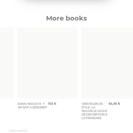
More books
ISAMU NOGUCHI : “I
105
€
CRÉATEURS DE
64,95
€
AM NOT A DESIGNER”
STYLE : LA
NOUVELLE VAGUE
DE DÉCORATION À
LA FRANÇAISE
LEGAL NOTICE