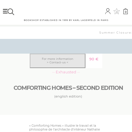
0
0
BOOKSHOP ESTABLISHED IN 1999 BY KARL LAGERFELD IN PARIS
Summer Closure: 
90
€
For more information
> Contact-us <
··· Exhausted ···
COMFORTING HOMES – SECOND EDITION
(english edition)
« Comforting Homes » illustre le travail et la
philosophie de l’architecte d’intérieur Nathalie