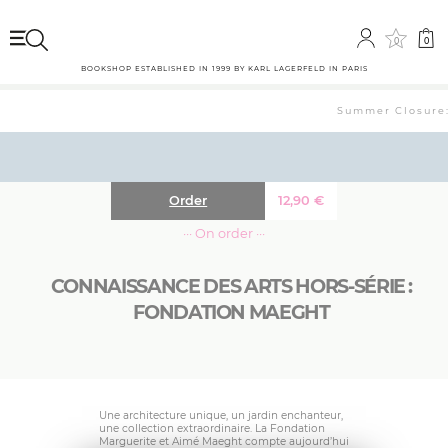
0
0
BOOKSHOP ESTABLISHED IN 1999 BY KARL LAGERFELD IN PARIS
Summer Closure: 
Order
12,90
€
··· On order ···
CONNAISSANCE DES ARTS HORS-SÉRIE :
FONDATION MAEGHT
Une architecture unique, un jardin enchanteur,
une collection extraordinaire. La Fondation
Marguerite et Aimé Maeght compte aujourd’hui