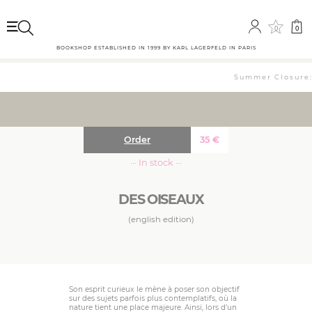
0
0
BOOKSHOP ESTABLISHED IN 1999 BY KARL LAGERFELD IN PARIS
Summer Closure: 
Order
35
€
··· In stock ···
DES OISEAUX
(english edition)
Son esprit curieux le mène à poser son objectif
sur des sujets parfois plus contemplatifs, où la
nature tient une place majeure. Ainsi, lors d’un