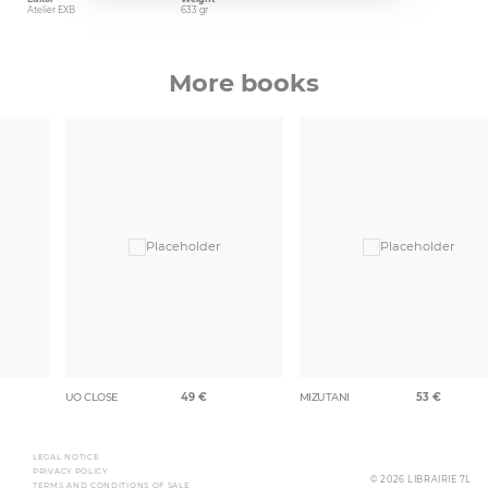
Atelier EXB
633 gr
More books
UO CLOSE
49
€
MIZUTANI
53
€
LEGAL NOTICE
PRIVACY POLICY
© 2026 LIBRAIRIE 7L
TERMS AND CONDITIONS OF SALE