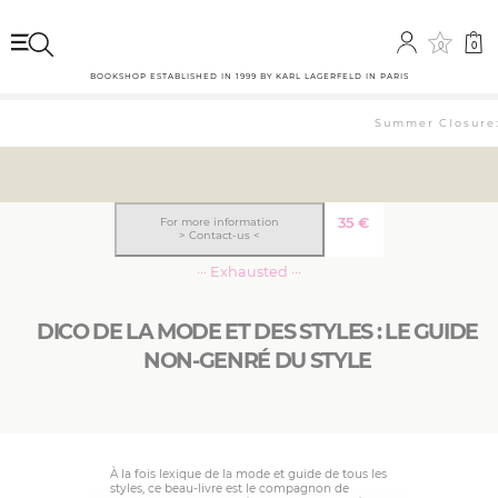
0
0
BOOKSHOP ESTABLISHED IN 1999 BY KARL LAGERFELD IN PARIS
Summer Closure: 
35
€
For more information
> Contact-us <
··· Exhausted ···
DICO DE LA MODE ET DES STYLES : LE GUIDE
NON-GENRÉ DU STYLE
À la fois lexique de la mode et guide de tous les
styles, ce beau-livre est le compagnon de