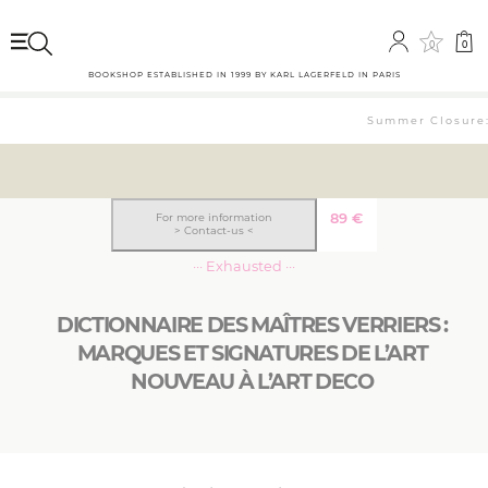
0
0
BOOKSHOP ESTABLISHED IN 1999 BY KARL LAGERFELD IN PARIS
Summer Closure: 
89
€
For more information
> Contact-us <
··· Exhausted ···
DICTIONNAIRE DES MAÎTRES VERRIERS :
MARQUES ET SIGNATURES DE L’ART
NOUVEAU À L’ART DECO