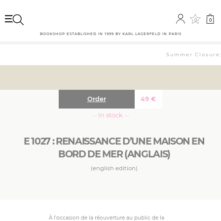
0
0
BOOKSHOP ESTABLISHED IN 1999 BY KARL LAGERFELD IN PARIS
Summer Closure: 
Order
49
€
··· In stock ···
E 1027 : RENAISSANCE D’UNE MAISON EN
BORD DE MER (ANGLAIS)
(english edition)
À l’occasion de la réouverture au public de la