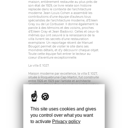
maison, entièrement restaurée au plus près de
son état de 1929, ce livre relate son histoire
replacée dans le contexte de l’architecture
moderne. Jean-Louis Cohen a assemblé les
contributions d’une équipe d’auteurs tous
spécialistes de l’architecture moderne, d’Eileen
Gray ou de Le Corbusier. Il donne également la
parole à des témoins et des voisins, proches
d’Eileen Gray et Jean Badovici. Celles et ceux-là
mêmes qui ont oeuvré à la renaissance de la
villa livrent les secrets d’une restauration
exemplaire. Un reportage récent de Manuel
Bougot permet de visiter le site dans ses
moindres détails, et d’y découvrir chaque objet.
Toute cette équipe fait entrer le lecteur au
coeur d’aventure exceptionnelle.
La villa E 1027.
Maison moderne par excellence, la villa E 1027,
située à Roquebrune-Cap-Martin, fut construite
entre 1926 et 1929 par l’artiste et architecte
d’intérieur Eileen Gray, pour et en collaboration
avec son ami l’architecte Jean Badovici. Tout y
fut conçu dans les moindres détails, du
bâtiment aux meubles et aux éclairages,
jusqu’au dessin du jardin dominant la
Méditerranée.
This site uses cookies and gives
Après la mort de Badovici en 1956, la maison
you control over what you want
connut des propriétaires qui firent des
transformations souvent malencontreuses. Les
to activate
Privacy policy
meubles furent vendus ou ont disparu. Squatté,
le site fut abandonné. En 1999, le Conservatoire