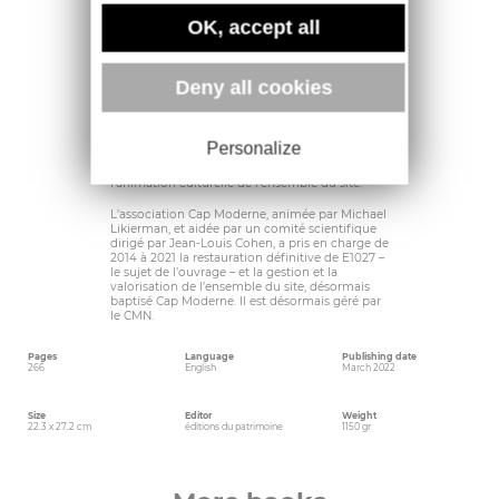
du Littoral l’acquit ainsi que son terrain et, en
2000, E 1027 accèda au rang de monument
OK, accept all
historique.
E 1027 est indissociable du restaurant-buvette «
L’Étoile de mer», du Cabanon et des Unités de
Deny all cookies
camping de Le Corbusier, implantés à quelques
encablures. Ainsi, afin de sauvegarder
l’ensemble du site, Robert Rebutato, fils du
créateur de L’Étoile de mer, et son épouse
Personalize
Magda ont créé en 2000 une association de
sauvegarde, qui continue de s’occuper de
l’animation culturelle de l’ensemble du site.
L’association Cap Moderne, animée par Michael
Likierman, et aidée par un comité scientifique
dirigé par Jean-Louis Cohen, a pris en charge de
2014 à 2021 la restauration définitive de E1027 –
le sujet de l’ouvrage – et la gestion et la
valorisation de l’ensemble du site, désormais
baptisé Cap Moderne. Il est désormais géré par
le CMN.
Pages
Language
Publishing date
266
English
March 2022
Size
Editor
Weight
22.3 x 27.2 cm
éditions du patrimoine
1150 gr