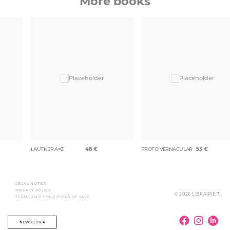
More books
LAUTNER A=Z
48
€
PROTO VERNACULAR
53
€
LEGAL NOTICE
PRIVACY POLICY
© 2026 LIBRAIRIE 7L
TERMS AND CONDITIONS OF SALE
NEWSLETTER