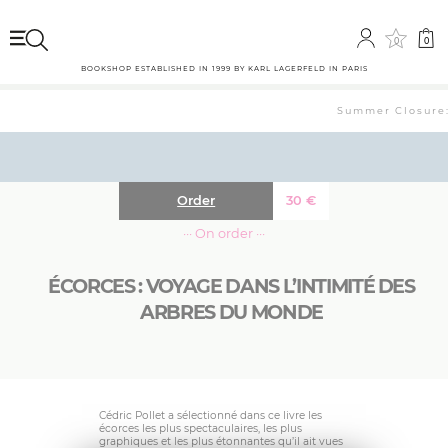
0
0
BOOKSHOP ESTABLISHED IN 1999 BY KARL LAGERFELD IN PARIS
Summer Closure: 
Order
30
€
··· On order ···
ÉCORCES : VOYAGE DANS L’INTIMITÉ DES
ARBRES DU MONDE
Cédric Pollet a sélectionné dans ce livre les
écorces les plus spectaculaires, les plus
graphiques et les plus étonnantes qu’il ait vues