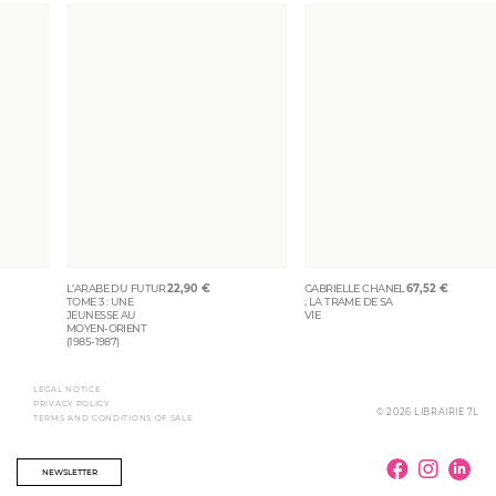
L’ARABE DU FUTUR
22,90
€
GABRIELLE CHANEL
67,52
€
TOME 3 : UNE
; LA TRAME DE SA
JEUNESSE AU
VIE
MOYEN-ORIENT
(1985-1987)
LEGAL NOTICE
PRIVACY POLICY
© 2026 LIBRAIRIE 7L
TERMS AND CONDITIONS OF SALE
NEWSLETTER