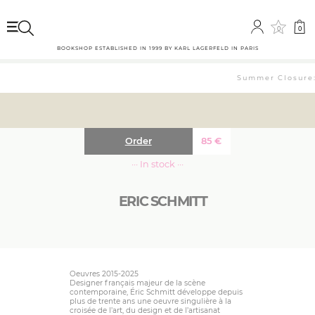
0
0
BOOKSHOP ESTABLISHED IN 1999 BY KARL LAGERFELD IN PARIS
Summer Closure: 
Order
85
€
··· In stock ···
ERIC SCHMITT
Oeuvres 2015-2025
Designer français majeur de la scène
contemporaine, Éric Schmitt développe depuis
plus de trente ans une oeuvre singulière à la
croisée de l’art, du design et de l’artisanat