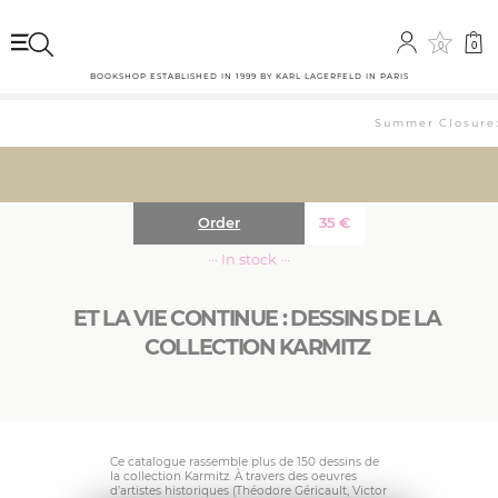
0
0
BOOKSHOP ESTABLISHED IN 1999 BY KARL LAGERFELD IN PARIS
Summer Closure: 
Order
35
€
··· In stock ···
ET LA VIE CONTINUE : DESSINS DE LA
COLLECTION KARMITZ
Ce catalogue rassemble plus de 150 dessins de
la collection Karmitz. À travers des oeuvres
d’artistes historiques (Théodore Géricault, Victor