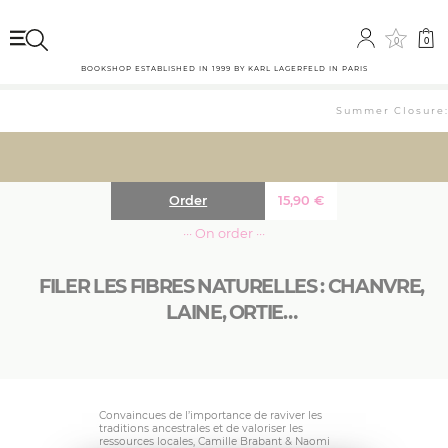
0
0
BOOKSHOP ESTABLISHED IN 1999 BY KARL LAGERFELD IN PARIS
Summer Closure: 
Order
15,90
€
··· On order ···
FILER LES FIBRES NATURELLES : CHANVRE,
LAINE, ORTIE…
Convaincues de l’importance de raviver les
traditions ancestrales et de valoriser les
ressources locales, Camille Brabant & Naomi