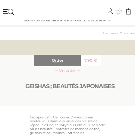
0
0
BOOKSHOP ESTABLISHED IN 1999 BY KARL LAGERFELD IN PARIS
Summer Closure: 
Order
7,90
€
··· On order ···
GEISHAS ; BEAUTÉS JAPONAISES
Cet opus de “L’Oeil curieux” vous donne
rendez-vous dans le quartier des plaisirs de
l’époque d’Edo, ce Tokyo du XVIIe au XIXe siècle
où les beautés – hôtesses de maisons de thé,
geishas et courtisanes – offrent les