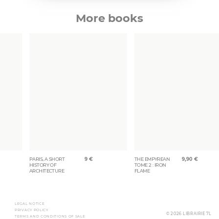
More books
PARIS, A SHORT
9
€
THE EMPYREAN
9,90
€
HISTORY OF
TOME 2 : IRON
ARCHITECTURE
FLAME
LEGAL NOTICE
PRIVACY POLICY
© 2026 LIBRAIRIE 7L
TERMS AND CONDITIONS OF SALE