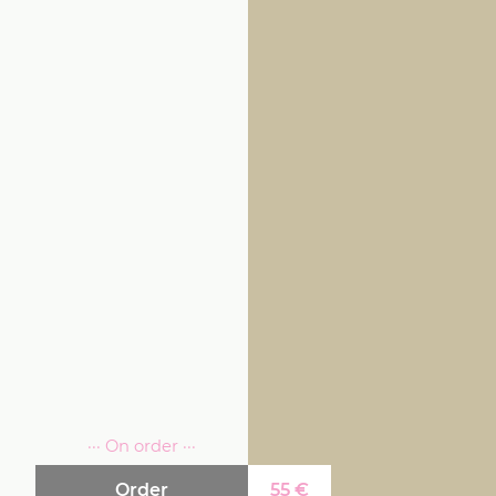
··· On order ···
Order
55
€