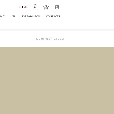
FR
EN
0
0
N 7L
7L
EXTRAMUROS
CONTACTS
Summer Closure: The bookstore will remain ope