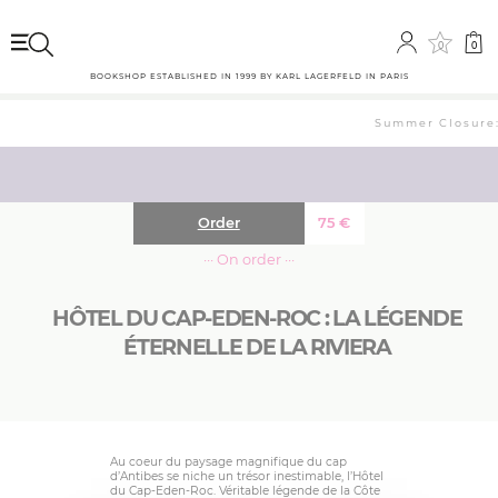
0
0
BOOKSHOP ESTABLISHED IN 1999 BY KARL LAGERFELD IN PARIS
Summer Closure: 
Order
75
€
··· On order ···
HÔTEL DU CAP-EDEN-ROC : LA LÉGENDE
ÉTERNELLE DE LA RIVIERA
Au coeur du paysage magnifique du cap
d’Antibes se niche un trésor inestimable, l’Hôtel
du Cap-Eden-Roc. Véritable légende de la Côte