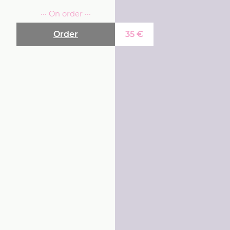
··· On order ···
Order
35
€