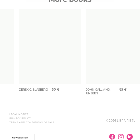
DEREK C. BLASBERG
50
€
JOHN GALLIANO :
85
€
UNSEEN
LEGAL NOTICE
PRIVACY POLICY
© 2026 LIBRAIRIE 7L
TERMS AND CONDITIONS OF SALE
NEWSLETTER