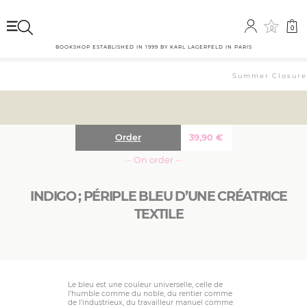
0
0
BOOKSHOP ESTABLISHED IN 1999 BY KARL LAGERFELD IN PARIS
Summer Closure: 
Order
39,90
€
··· On order ···
INDIGO ; PÉRIPLE BLEU D’UNE CRÉATRICE
TEXTILE
Le bleu est une couleur universelle, celle de
l’humble comme du noble, du rentier comme
de l’industrieux, du travailleur manuel comme