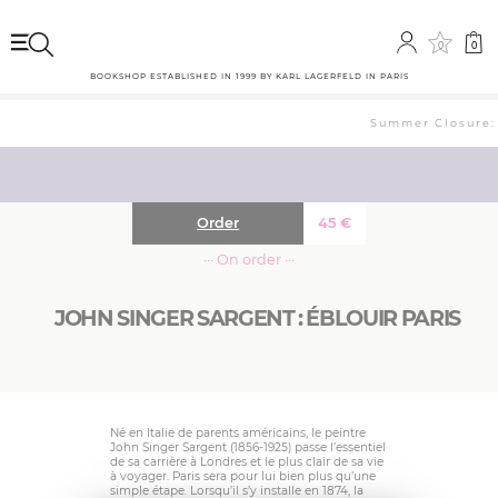
0
0
BOOKSHOP ESTABLISHED IN 1999 BY KARL LAGERFELD IN PARIS
Summer Closure: T
Order
45
€
··· On order ···
JOHN SINGER SARGENT : ÉBLOUIR PARIS
Né en Italie de parents américains, le peintre
John Singer Sargent (1856-1925) passe l’essentiel
de sa carrière à Londres et le plus clair de sa vie
à voyager. Paris sera pour lui bien plus qu’une
simple étape. Lorsqu’il s’y installe en 1874, la