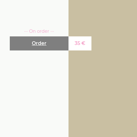
··· On order ···
Order
35
€