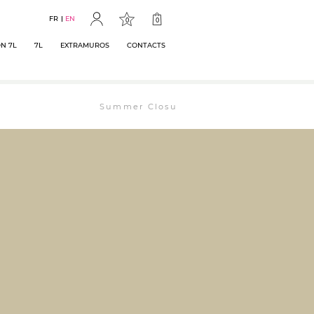
FR
EN
0
0
N 7L
7L
EXTRAMUROS
CONTACTS
Summer Closure: The bookstore will remain open