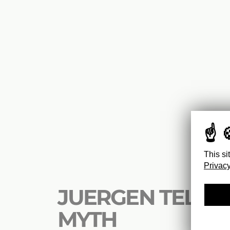
This si
Privacy
JUERGEN TELLER
MYTH