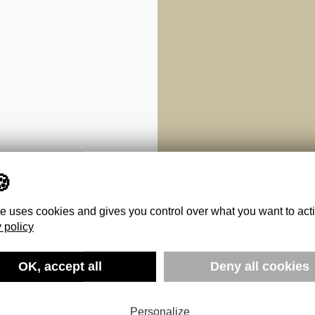
te uses cookies and gives you control over what you want to act
 policy
 : THE
OK, accept all
Deny all cookies
Personalize