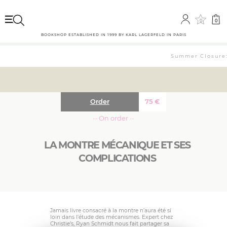
0
0
BOOKSHOP ESTABLISHED IN 1999 BY KARL LAGERFELD IN PARIS
Summer Closure: 
Order
75
€
··· On order ···
LA MONTRE MÉCANIQUE ET SES
COMPLICATIONS
Jamais livre consacré à la montre n’aura été si
loin dans l’étude des mécanismes. Expert chez
Christie’s, Ryan Schmidt nous fait partager sa