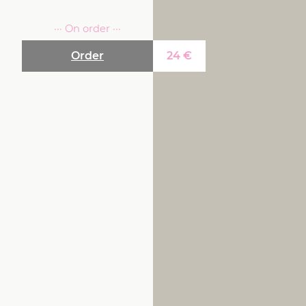
··· On order ···
Order
24
€