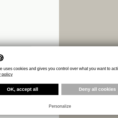
te uses cookies and gives you control over what you want to act
 policy
L’ART :
OK, accept all
Deny all cookies
Personalize