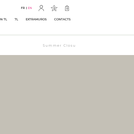
FR
EN
0
0
N 7L
7L
EXTRAMUROS
CONTACTS
Summer Closure: The bookstore will remain ope