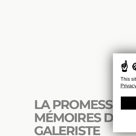
This si
Privacy
LA PROMESSE DE 
MÉMOIRES D’UN
GALERISTE