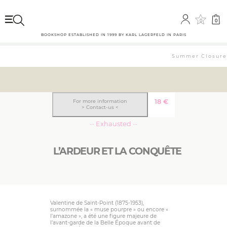
0
0
BOOKSHOP ESTABLISHED IN 1999 BY KARL LAGERFELD IN PARIS
Summer Closure: 
18
€
For more information
> Contact-us <
··· Exhausted ···
L’ARDEUR ET LA CONQUÊTE
Valentine de Saint-Point (1875-1953),
surnommée la « muse pourpre » ou encore «
l’amazone », a été une figure majeure de
l’avant-garde de la Belle Époque avant de