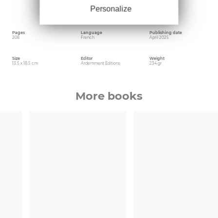
immorale du XVIIIe siècle en 2022 et L’Étreinte
Personalize
amicale, Marie de Gournay et Michel de
Montaigne en 2025.
Pages
Language
Publishing date
208
French
April 2025
Size
Editor
Weight
13.5 x 18.5 cm
Ardemment Editions
234 gr
More books