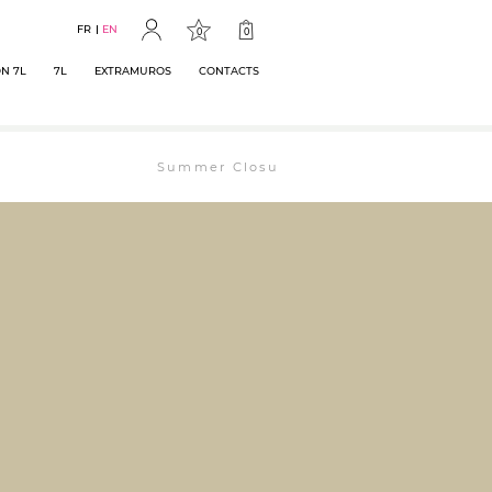
FR
EN
0
0
N 7L
7L
EXTRAMUROS
CONTACTS
Summer Closure: The bookstore will remain ope