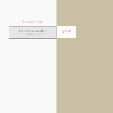
··· Unavailable ···
For more information
49
€
> Contact-us <