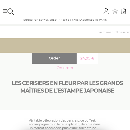
0
0
BOOKSHOP ESTABLISHED IN 1999 BY KARL LAGERFELD IN PARIS
Summer Closure: 
Order
24,95
€
··· On order ···
LES CERISIERS EN FLEUR PAR LES GRANDS
MAÎTRES DE L’ESTAMPE JAPONAISE
Véritable célébration des cerisiers, ce coffret,
accompagné d’un livret explicatif, déploie dans
un format accordéon plus d’une soixantaine