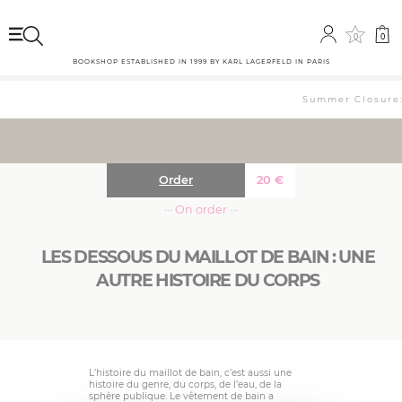
0
0
BOOKSHOP ESTABLISHED IN 1999 BY KARL LAGERFELD IN PARIS
Summer Closure: 
Order
20
€
··· On order ···
LES DESSOUS DU MAILLOT DE BAIN : UNE
AUTRE HISTOIRE DU CORPS
L’histoire du maillot de bain, c’est aussi une
histoire du genre, du corps, de l’eau, de la
sphère publique. Le vêtement de bain a