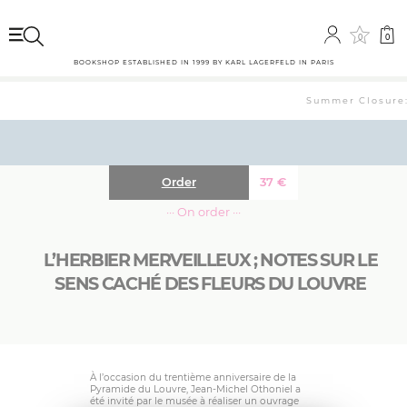
0
0
BOOKSHOP ESTABLISHED IN 1999 BY KARL LAGERFELD IN PARIS
Summer Closure: 
Order
37
€
··· On order ···
L’HERBIER MERVEILLEUX ; NOTES SUR LE
SENS CACHÉ DES FLEURS DU LOUVRE
À l’occasion du trentième anniversaire de la
Pyramide du Louvre, Jean-Michel Othoniel a
été invité par le musée à réaliser un ouvrage