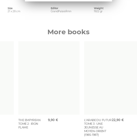
Size
Editor
Weight
21 x 28 cm
GrandPalaisRmn
1922 gr
More books
THE EMPYREAN
9,90
€
L’ARABE DU FUTUR
22,90
€
TOME 2 : IRON
TOME 3 : UNE
FLAME
JEUNESSE AU
MOYEN-ORIENT
(1985-1987)