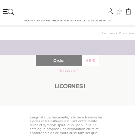
0
0
BOOKSHOP ESTABLISHED IN 1999 BY KARL LAGERFELD IN PARIS
Summer Closure: 
Order
49
€
··· In stock ···
LICORNES !
Énigmatique, fascinante, la licorne traverse les
siècles et les cultures, oscillant entre réalité
rêvée et symbole spirituel ou populaire. Ce
catalogue propose une exploration claire et
approfondie de ce motif aussi familier que