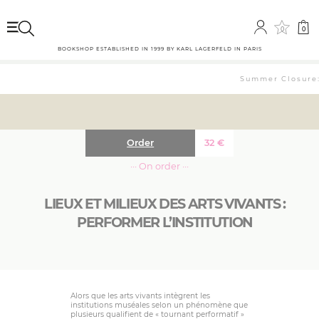
0
0
BOOKSHOP ESTABLISHED IN 1999 BY KARL LAGERFELD IN PARIS
Summer Closure: 
Order
32
€
··· On order ···
LIEUX ET MILIEUX DES ARTS VIVANTS :
PERFORMER L’INSTITUTION
Alors que les arts vivants intègrent les
institutions muséales selon un phénomène que
plusieurs qualifient de « tournant performatif »