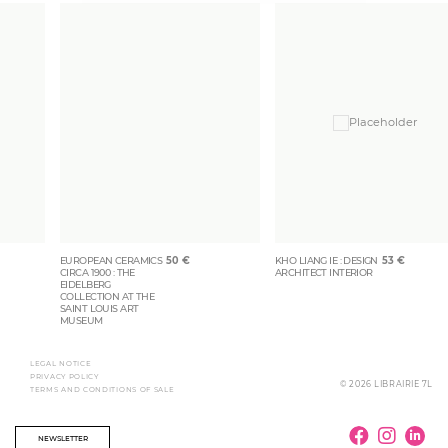
EUROPEAN CERAMICS
50
€
KHO LIANG IE : DESIGN
53
€
CIRCA 1900 : THE
ARCHITECT INTERIOR
EIDELBERG
COLLECTION AT THE
SAINT LOUIS ART
MUSEUM
LEGAL NOTICE
PRIVACY POLICY
© 2026 LIBRAIRIE 7L
TERMS AND CONDITIONS OF SALE
NEWSLETTER