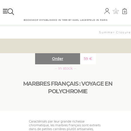
0
0
BOOKSHOP ESTABLISHED IN 1999 BY KARL LAGERFELD IN PARIS
Summer Closure: 
Order
59
€
··· In stock ···
MARBRES FRANÇAIS : VOYAGE EN
POLYCHROMIE
Caractérisés par leur grande richesse
chromatique, les marbres français sont extraits
dans de petites carrières plutôt artisanales,