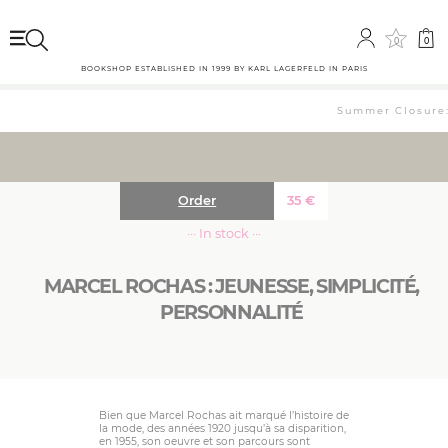
0
0
BOOKSHOP ESTABLISHED IN 1999 BY KARL LAGERFELD IN PARIS
Summer Closure: 
Order
35
€
··· In stock ···
MARCEL ROCHAS : JEUNESSE, SIMPLICITÉ,
PERSONNALITÉ
Bien que Marcel Rochas ait marqué l’histoire de
la mode, des années 1920 jusqu’à sa disparition,
en 1955, son oeuvre et son parcours sont