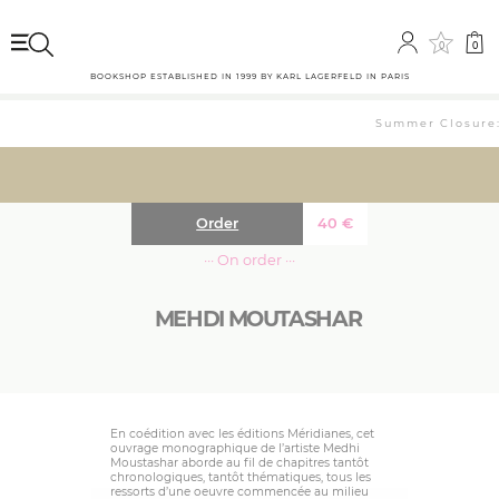
0
0
BOOKSHOP ESTABLISHED IN 1999 BY KARL LAGERFELD IN PARIS
Summer Closure: 
Order
40
€
··· On order ···
MEHDI MOUTASHAR
En coédition avec les éditions Méridianes, cet
ouvrage monographique de l’artiste Medhi
Moustashar aborde au fil de chapitres tantôt
chronologiques, tantôt thématiques, tous les
ressorts d’une oeuvre commencée au milieu