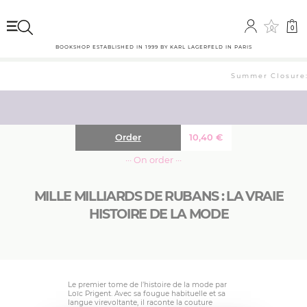
0
0
BOOKSHOP ESTABLISHED IN 1999 BY KARL LAGERFELD IN PARIS
Summer Closure: 
Order
10,40
€
··· On order ···
MILLE MILLIARDS DE RUBANS : LA VRAIE
HISTOIRE DE LA MODE
Le premier tome de l’histoire de la mode par
Loïc Prigent. Avec sa fougue habituelle et sa
langue virevoltante, il raconte la couture