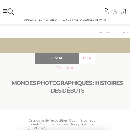
0
0
BOOKSHOP ESTABLISHED IN 1999 BY KARL LAGERFELD IN PARIS
Summer Closure: 
Order
69
€
··· On order ···
MONDES PHOTOGRAPHIQUES : HISTOIRES
DES DÉBUTS
Catalogue de l’exposition “Ouvrir l’album du
monde” au musée de quai Branly (4 avril-2
juillet 2023).