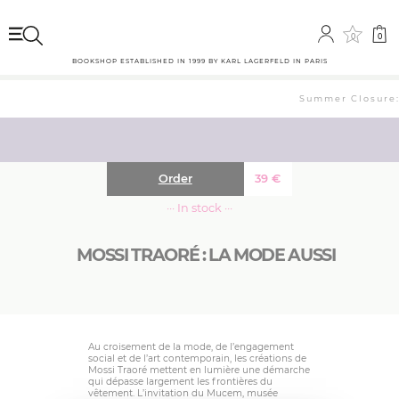
0
0
BOOKSHOP ESTABLISHED IN 1999 BY KARL LAGERFELD IN PARIS
Summer Closure: 
Order
39
€
··· In stock ···
MOSSI TRAORÉ : LA MODE AUSSI
Au croisement de la mode, de l’engagement
social et de l’art contemporain, les créations de
Mossi Traoré mettent en lumière une démarche
qui dépasse largement les frontières du
vêtement. L’invitation du Mucem, musée