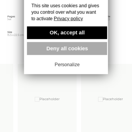
Quand les Éditions Gallimard m’ont proposé de
This site uses cookies and gives
publier dans la Blanche, j’ai convié la Noire.»
you control over what you want
Pages
Language
Publishing date
to activate
Privacy policy
144
French
September 2023
OK, accept all
Size
Editor
Weight
15.5 x 22.5 cm
Gallimard
340 gr
Deny all cookies
More books
Personalize