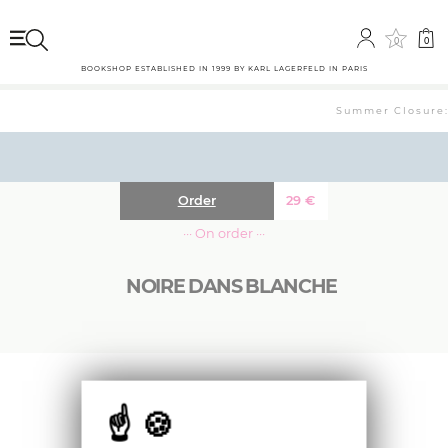
0
0
BOOKSHOP ESTABLISHED IN 1999 BY KARL LAGERFELD IN PARIS
Summer Closure: 
Order
29
€
··· On order ···
NOIRE DANS BLANCHE
«J’ai dressé la liste de tous les projets que j’avais
réalisés depuis mes débuts et j’en ai
comptabilisé soixante et un. J’ai joué à les
associer à des titres de la Série noire. Et j’ai eu
l’impression que ces titres m’attendaient.