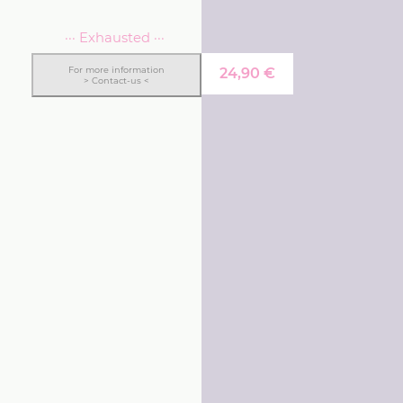
··· Exhausted ···
For more information
24,90
€
> Contact-us <