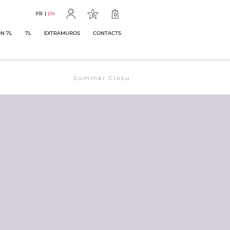
FR
EN
0
0
N 7L
7L
EXTRAMUROS
CONTACTS
Summer Closure: The bookstore will remain ope