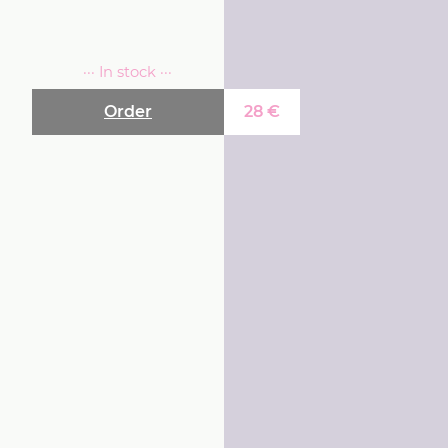
··· In stock ···
Order
28
€