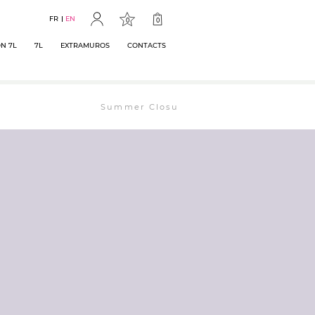
FR
EN
0
0
N 7L
7L
EXTRAMUROS
CONTACTS
Summer Closure: The bookstore will remain ope