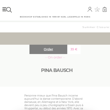
0
0
BOOKSHOP ESTABLISHED IN 1999 BY KARL LAGERFELD IN PARIS
Summer Closure: 
Order
35
€
··· On order ···
PINA BAUSCH
Personne mieux que Pina Bausch incarne
aujourd’hui la danse contemporaine. D’abord
danseuse, en Allemagne et à New York, elle
devient peu à peu chorégraphe à Essen puis à
Wuppertal, au début des années 1970. Avec sa