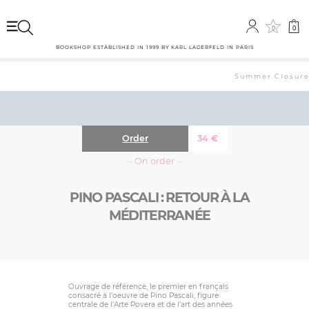
0
0
BOOKSHOP ESTABLISHED IN 1999 BY KARL LAGERFELD IN PARIS
Summer Closure: 
Order
34
€
··· On order ···
PINO PASCALI : RETOUR À LA
MÉDITERRANÉE
Ouvrage de référence, le premier en français
consacré à l’oeuvre de Pino Pascali, figure
centrale de l’Arte Povera et de l’art des années