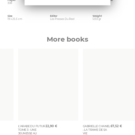
Pages
Language
Publishing date
308
French
July 2015
Size
Editor
Weight
19 x 25.5 cm
Les Presses Du Reel
1233 gr
More books
L’ARABE DU FUTUR
22,90
€
GABRIELLE CHANEL
67,52
€
TOME 3 : UNE
; LA TRAME DE SA
JEUNESSE AU
VIE