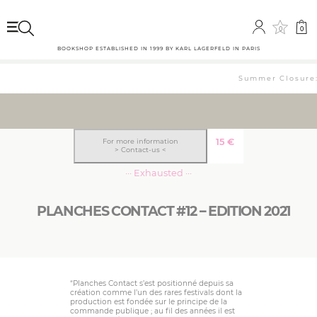
0
0
BOOKSHOP ESTABLISHED IN 1999 BY KARL LAGERFELD IN PARIS
Summer Closure: 
15
€
For more information
> Contact-us <
··· Exhausted ···
PLANCHES CONTACT #12 – EDITION 2021
“Planches Contact s’est positionné depuis sa
création comme l’un des rares festivals dont la
production est fondée sur le principe de la
commande publique ; au fil des années il est