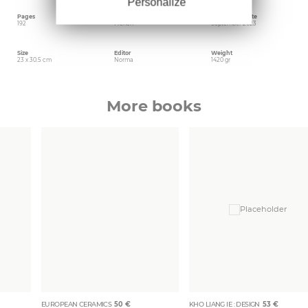
Personalize
Pages
Language
Publishing date
192
French
September 2023
Size
Editor
Weight
23 x 30.5 cm
Norma
1420 gr
More books
EUROPEAN CERAMICS
50
€
KHO LIANG IE : DESIGN
53
€