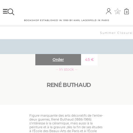
0
0
BOOKSHOP ESTABLISHED IN 1999 BY KARL LAGERFELD IN PARIS
Summer Closure: 
Order
45
€
··· In stock ···
RENÉ BUTHAUD
Figure marquante des arts décoratifs de l’entre-
deux guerres, René Buthaud (1886-1986)
s’intéresse à la céramique, mais aussi à la
peinture et à la gravure ,dès la fin de ses études
à l’École des Beaux-Arts de Paris et à l’École