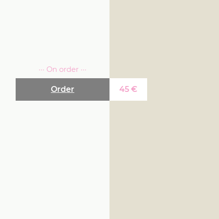
··· On order ···
Order
45
€