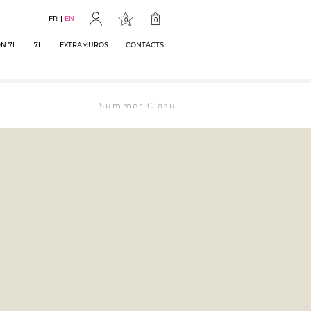
FR
EN
0
0
N 7L
7L
EXTRAMUROS
CONTACTS
Summer Closure: The bookstore will remain op