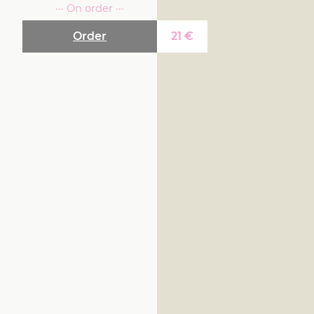
··· On order ···
Order
21
€