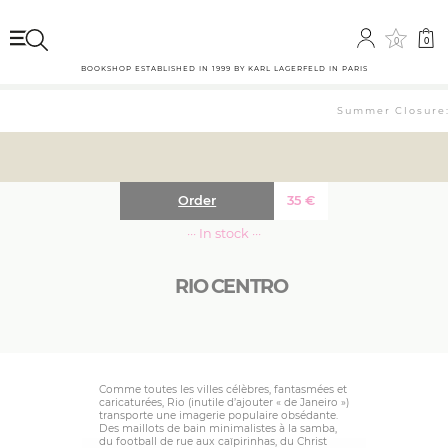
0
0
BOOKSHOP ESTABLISHED IN 1999 BY KARL LAGERFELD IN PARIS
Summer Closure: 
Order
35
€
··· In stock ···
RIO CENTRO
Comme toutes les villes célèbres, fantasmées et
caricaturées, Rio (inutile d’ajouter « de Janeiro »)
transporte une imagerie populaire obsédante.
Des maillots de bain minimalistes à la samba,
du football de rue aux caïpirinhas, du Christ