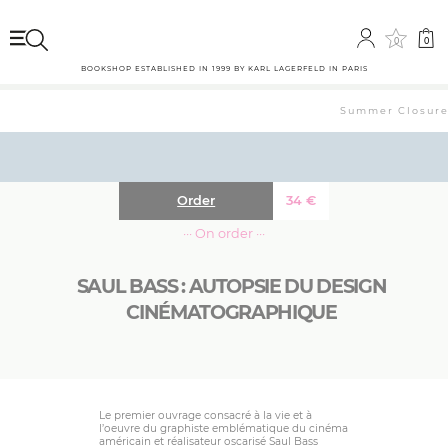
0
0
BOOKSHOP ESTABLISHED IN 1999 BY KARL LAGERFELD IN PARIS
Summer Closure: 
Order
34
€
··· On order ···
SAUL BASS : AUTOPSIE DU DESIGN
CINÉMATOGRAPHIQUE
Le premier ouvrage consacré à la vie et à
l’oeuvre du graphiste emblématique du cinéma
américain et réalisateur oscarisé Saul Bass