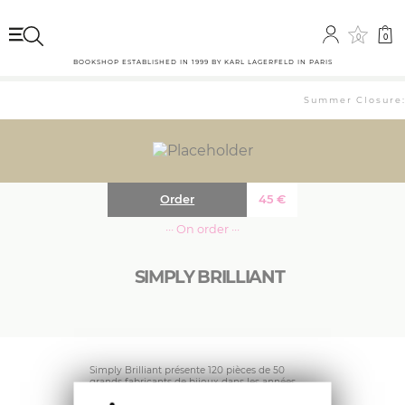
0
0
BOOKSHOP ESTABLISHED IN 1999 BY KARL LAGERFELD IN PARIS
Summer Closure: 
Order
45
€
··· On order ···
SIMPLY BRILLIANT
Simply Brilliant présente 120 pièces de 50
grands fabricants de bijoux dans les années
1960 et 1970, tirées de la collection Klosterman à