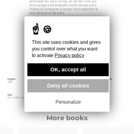
principes du slow living, un art de vivre qui
encourage à reconquérir notre temps pour
mieux le consacrer à ce qui nous apporte le
plus de joie et de sens.
Découvrez tout au long de ce beau livre de
déco-lifestyle d’inspirations 35 intérieurs des
quatre coins du monde, incarnant les principes
du slow living.
Un voyage déco qui se présente sous la forme
de différents portraits d’individus et de leurs
This site uses cookies and gives
familles, accompagnés des photographies de
you control over what you want
leurs intérieurs.
Des designers, des entrepreneurs, des
to activate
Privacy policy
architectes, des photographes ou encore des
stylistes y partagent leurs astuces ainsi que leur
philosophie de vie et la façon dont celle-ci a
façonné les lieux qu’ils habitent.
OK, accept all
Pages
Language
Publishing date
368
French
October 2024
Deny all cookies
Size
Editor
Weight
21.3 x 28.7 cm
Epa
1588 gr
Personalize
More books