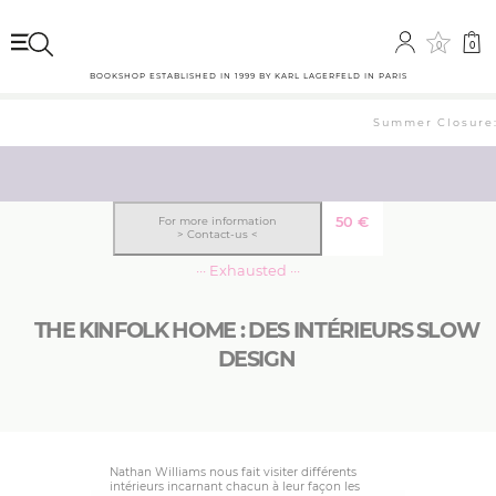
0
0
BOOKSHOP ESTABLISHED IN 1999 BY KARL LAGERFELD IN PARIS
Summer Closure: 
50
€
For more information
> Contact-us <
··· Exhausted ···
THE KINFOLK HOME : DES INTÉRIEURS SLOW
DESIGN
Nathan Williams nous fait visiter différents
intérieurs incarnant chacun à leur façon les